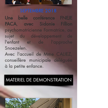
SEPTEMBRE 2018
Une belle
conférence
FNEJE
PACA
,
avec
Sidonie Fillion
psychomotricienne Formatrice
, au
sujet du développement de
l'enfant et de l'approche
Snoezelen.
Avec l'accueil de Mme CALIEZ,
conseillère municipale déléguée
à la petite enfance.
MATERIEL DE DEMONSTRATION