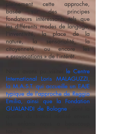
pleinement cette approche,
basée sur des principes
fondateurs intéressants tels que
les différents modes de langage,
l’inventivité, la place de la
nature, la sensorialité, la
citoyenneté, ou encore les
« provocations » de l’intérêt.
Nous avons pu visiter
le Centre
International Loris MALAGUZZI,
la M.A.S.T. qui accueille un EAJE
typique de l'approche de Reggio
Emilia, ainsi que la Fondation
GUALANDI de Bologne
, dont la
qualité du travail réalisé envers
les enfants nous a beaucoup
touché...