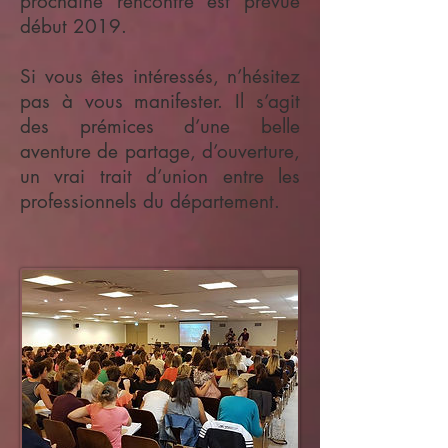
prochaine rencontre est prévue
début 2019.
Si vous êtes intéressés, n’hésitez
pas à vous manifester. Il s’agit
des prémices d’une belle
aventure de partage, d’ouverture,
un vrai trait d’union entre les
professionnels du département.