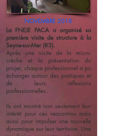
NOVEMBRE 2018
La FNEJE PACA a organisé sa
première visite de structure à la
Seyne-sur-Mer (83).
Après une visite de la micro-
crèche et la présentation du
projet, chaque professionnel a pu
échanger autour des pratiques et
de leurs réflexions
professionnelles.
Ils ont montré non seulement leur
intérêt pour ces rencontres mais
aussi pour impulser une nouvelle
dynamique sur leur territoire. Une