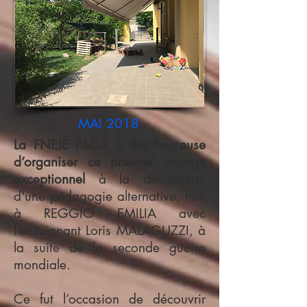
MAI 2018
La FNEJE PACA a été heureuse
d’organiser ce premier voyage
exceptionnel
à la découverte
d'une pédagogie alternative, née
à REGGIO EMILIA avec
l’enseignant Loris MALAGUZZI, à
la suite de la seconde guerre
mondiale.
Ce fut l’occasion de découvrir