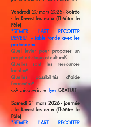
Vendredi 20 mars 2026 - Soirée
- Le Revest les eaux (Théâtre Le
Pôle)
"SEMER L'ART RECOLTER
L'EVEIL" - table ronde avec les
partenaires
Quel levier pour proposer un
projet artistique et culturel?
Quelles sont les ressources
locales?
Quelles possibilités d'aide
financière?
->A découvrir: le
flyer
GRATUIT
Samedi 21 mars 2026 - journée
- Le Revest les eaux (Théâtre Le
Pôle)
"SEMER L'ART RECOLTER