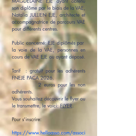
MAGDELAINE EJE ayant obtenu
son diplôme par le biais de la VAE,
Natalia JULLIEN EJE, architecte et
accompagnatrice de parcours VAE
pour différents centres.
Public concerné: EJE diplômés par
la voie de la VAE, personnes en
cours de VAE EJE ou ayant déposé.
Tarif : gratuit pour les adhérents
FNEJE PACA 2026.
2 euros pour les non
adhérents.
Vous souhaitez découvrir le flyer ou
le transmettre, le voici:
FLYER
.
Pour s'inscrire:
https://www.helloasso.com/associ