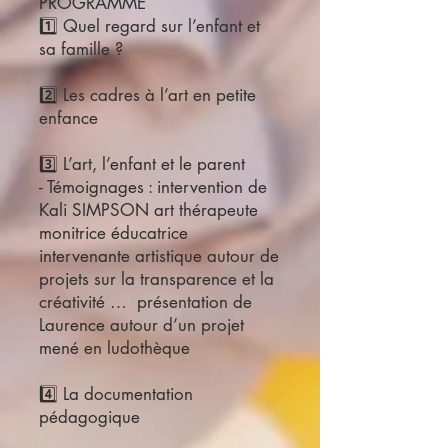
PROGRAMME
1️⃣ Quel regard sur l’enfant et
sa famille ?
2️⃣ Les cadres à l’art en petite
enfance
3️⃣ L’art, l’enfant et le parent
- Témoignages : intervention de
Kali SIMPSON art thérapeute
monitrice éducatrice
intervenante artistique autour de
projets sur la transparence et la
créativité … présentation de
Laurence autour d’un projet
mené en ludothèque
4️⃣ La documentation
pédagogique