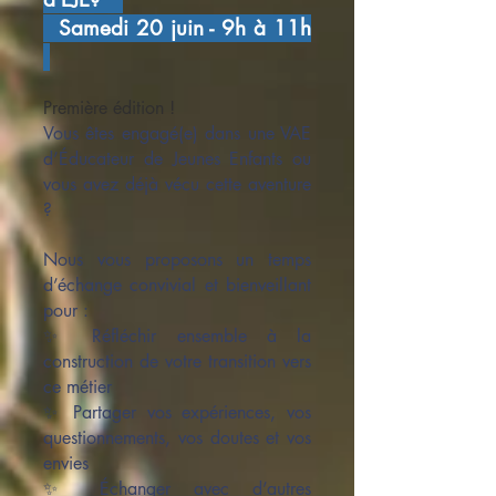
Samedi 20 juin - 9h à 11h
Première édition !
Vous êtes engagé(e) dans une VAE
d’Éducateur de Jeunes Enfants ou
vous avez déjà vécu cette aventure
?
Nous vous proposons un temps
d’échange convivial et bienveillant
pour :
✨ Réfléchir ensemble à la
construction de votre transition vers
ce métier
✨ Partager vos expériences, vos
questionnements, vos doutes et vos
envies
✨ Échanger avec d’autres