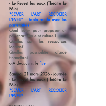
- Le Revest les eaux (Théâtre Le
Pôle)
"SEMER L'ART RECOLTER
L'EVEIL" - table ronde avec les
partenaires
Quel levier pour proposer un
projet artistique et culturel?
Quelles sont les ressources
locales?
Quelles possibilités d'aide
financière?
->A découvrir: le
flyer
Samedi 21 mars 2026 - journée
- Le Revest les eaux (Théâtre Le
Pôle)
"SEMER L'ART RECOLTER
L'EVEIL"