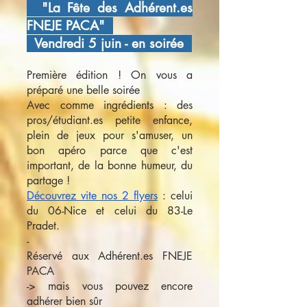
"La Fête des Adhérent.es
FNEJE PACA"
Vendredi 5 juin - en soirée
Première édition ! On vous a
préparé une belle soirée
Avec comme ingrédients : des
pros/étudiant.es petite enfance,
plein de jeux pour s'amuser, un
bon apéro parce que c'est
important, de la bonne humeur, du
partage !
Découvrez vite nos 2 flyers
: celui
du 06-Nice et celui du 83-Le
Pradet.
-
Réservé aux Adhérent.es FNEJE
PACA
-> mais vous pouvez encore
adhérer bien sûr