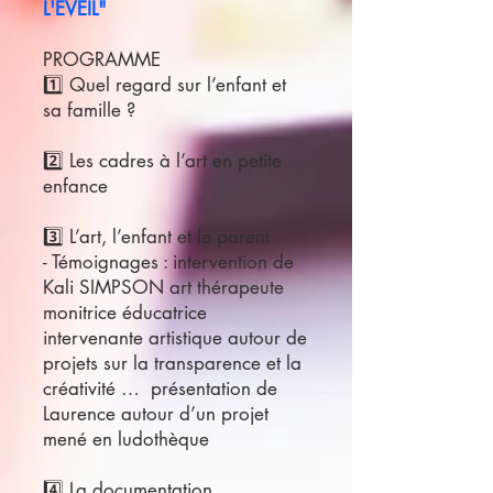
L'EVEIL"
PROGRAMME
1️⃣ Quel regard sur l’enfant et
sa famille ?
2️⃣ Les cadres à l’art en petite
enfance
3️⃣ L’art, l’enfant et le parent
- Témoignages : intervention de
Kali SIMPSON art thérapeute
monitrice éducatrice
intervenante artistique autour de
projets sur la transparence et la
créativité … présentation de
Laurence autour d’un projet
mené en ludothèque
4️⃣ La documentation