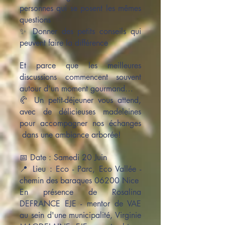
personnes qui se posent les mêmes
questions
✨ Donner des petits conseils qui
peuvent faire la différence
Et parce que les meilleures
discussions commencent souvent
autour d’un moment gourmand…
🥐 Un petit-déjeuner vous attend,
avec de délicieuses madeleines
pour accompagner nos échanges
dans une ambiance arborée!
📅 Date : Samedi 20 Juin
📍 Lieu : Eco - Parc, Eco Vallée -
chemin des baraques 06200 Nice
En présence de Rosalina
DEFRANCE EJE - mentor de VAE
au sein d'une municipalité, Virginie