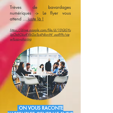
Trèves de bavardages
numériques -> Le flyer vous
attend ...
juste là !
https://drive.google.com/file/d/1DQGYu
JaOx6GkuKVbGaTa4NkvvW_apR9h/vie
w?usp=sharing
ON VOUS RACONTE