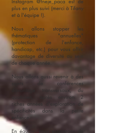
Instagram @fneje_paca est de
plus en plus suivi (merci à Tifany
et à l'équipe !).
Nous allons stopper les
thématiques "annuelles"
(protection de l'enfance,
handicap, etc.) pour vous offrir
davantage de diversité au sein
de chaque année.
Nous allons aussi revenir à des
sujets de conférences
davantage transversaux, du
quotidien, après environ 2
riches années d'exploration de
spécificités dans la petite
enfance.
En équipe, nous essaierons de